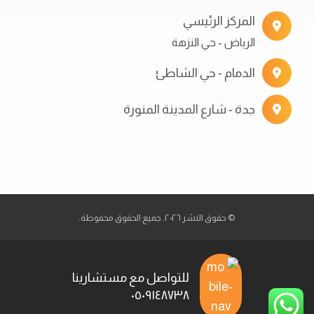
المركز الرئيسي
الرياض - حي النزهة
الدمام - حي الشاطئ
جدة - شارع المدينة المنورة
© حقوق النشر ٢٠٢٦. جميع الحقوق محفوظة.
للتواصل مع مستشارينا
٠٥٠٩١٤٨٧٣٨