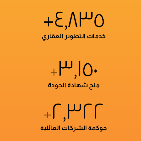
+
٤,٨٣٥
خدمات التطوير العقاري
٣,١٥٠
+
منح شهادة الجودة
٢,٣٢٢
+
حوكمة الشركات العائلية