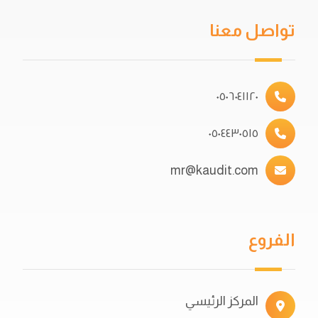
تواصل معنا
٠٥٠٦٠٤١١٢٠
٠٥٠٤٤٣٠٥١٥
mr@kaudit.com
الفروع
المركز الرئيسي